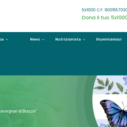
5X1000 C.F. 900155703
Dona il tuo 5x100
pa
News
Nutrizionista
Illuminiamoci
Savorgnan di Brazzà”