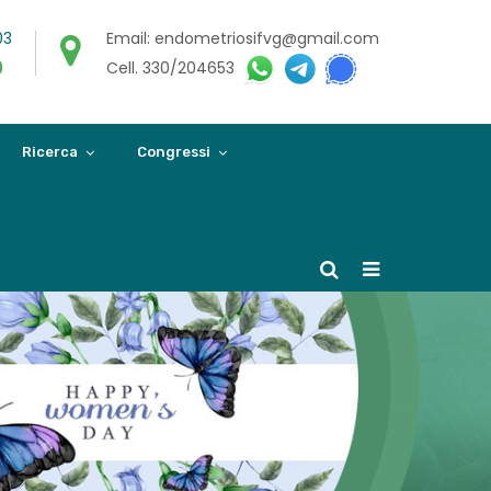
03
Email: endometriosifvg@gmail.com
0
Cell. 330/204653
Ricerca
Congressi