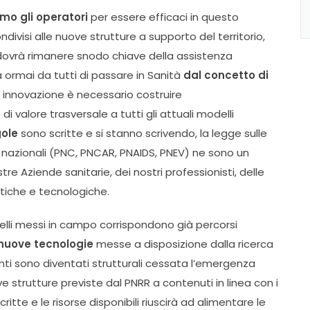
mo gli operatori
per essere efficaci in questo
visi alle nuove strutture a supporto del territorio,
 dovrà rimanere snodo chiave della assistenza
 ormai da tutti di passare in Sanità
dal concetto di
 innovazione è necessario costruire
 valore trasversale a tutti gli attuali modelli
gole
sono scritte e si stanno scrivendo, la legge sulle
ni nazionali (PNC, PNCAR, PNAIDS, PNEV) ne sono un
re Aziende sanitarie, dei nostri professionisti, delle
tiche e tecnologiche.
li messi in campo corrispondono già percorsi
nuove tecnologie
messe a disposizione dalla ricerca
nti sono diventati strutturali cessata l’emergenza
trutture previste dal PNRR a contenuti in linea con i
ritte e le risorse disponibili riuscirà ad alimentare le