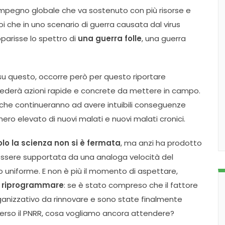
mpegno globale che va sostenuto con più risorse e
i che in uno scenario di guerra causata dal virus
parisse lo spettro di
una guerra folle
, una guerra
 su questo, occorre però per questo riportare
ichiederà azioni rapide e concrete da mettere in campo.
che continueranno ad avere intuibili conseguenze
ero elevato di nuovi malati e nuovi malati cronici.
lo la scienza non si è fermata
, ma anzi ha prodotto
essere supportata da una analoga velocità del
o uniforme. E non è più il momento di aspettare,
 e riprogrammare
: se è stato compreso che il fattore
rganizzativo da rinnovare e sono state finalmente
erso il PNRR, cosa vogliamo ancora attendere?