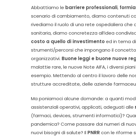
Abbattiamo le
barriere professionali
,
formia
scenario di cambiamento, diamo contenuti condi
rivediamo il ruolo di una rete ospedaliera che
sanitaria, diamo concretezza all’idea condivisa
costo a quello di investimento
ed in tema di
strumenti/percorsi che impongano il concetto di
organizzativi.
Buone leggi e buone nuove re
malattie rare, le nuove Note AIFA, i diversi pia
esempio. Mettendo al centro il lavoro delle nost
strutture accreditate, delle aziende farmaceu
Ma poniamoci alcune domande: a quanti model
assistenziali operativi, applicati, adeguati alle
(farmaci, devices, strumenti informatici)? Qua
pandemica? Come passare dai numeri di nuove s
nuovi bisogni di salute? Il
PNRR
con le riforme sc