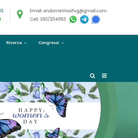
03
Email: endometriosifvg@gmail.com
0
Cell. 330/204653
Ricerca
Congressi