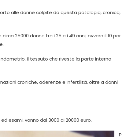
upporto alle donne colpite da questa patologia, cronica,
o circa 25000 donne tra i 25 e i 49 anni, ovvero il 10 per
e.
ndometrio, il tessuto che riveste la parte interna
zioni croniche, aderenze e infertilità, oltre a danni
ite ed esami, vanno dai 3000 ai 20000 euro.
P