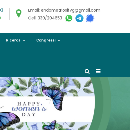
03
Email: endometriosifvg@gmail.com
0
Cell. 330/204653
Ricerca
Congressi