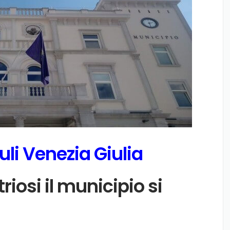
uli Venezia Giulia
osi il municipio si