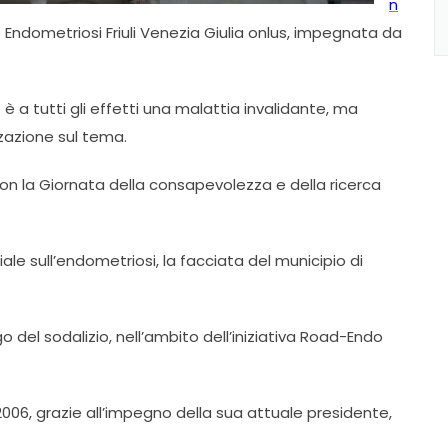
n
 Endometriosi Friuli Venezia Giulia onlus, impegnata da
 è a tutti gli effetti una malattia invalidante, ma
zazione sul tema.
n la Giornata della consapevolezza e della ricerca
le sull’endometriosi, la facciata del municipio di
go del sodalizio, nell’ambito dell’iniziativa Road-Endo
2006, grazie all’impegno della sua attuale presidente,