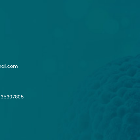
ail.com
035307805