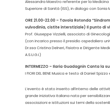
Alessandra Maestro referente per la Medicina d
Superiore di Sanità (ISS), in dialogo con Soni
ORE 21.00-22.00 – Tavola Rotonda “Sindrom
vulvodinia, cistite interstiziale) Il punto di 
Prof. Giuseppe Vizzielli, associato di Ginecolog
(con incarico presso il presidio ospedaliero uni
Dr.ssa Cristina Delneri, Fisiatra e Dirigente Me
A.S.U.G.I.)
INTERMEZZO – Ilaria Guadagnin Canta la su
I FIORI DEL BENE Musica e testo di Daniel Spizz
L’evento è stato inserito all’interno delle attiv
grande iniziativa italiana nata per sensibilizzar
associazioni e istituzioni sui temi della soste