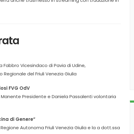
errà anche trasmesso in streaming con traduzione in
rata
a Fabbro Vicesindaco di Pavia di Udine,
 Regionale del Friuli Venezia Giulia
iosi FVG OdV
ia Manente Presidente e Daniela Passalenti volontaria
cina di Genere”
Regione Autonoma Friuli Venezia Giulia e la a dott.ssa