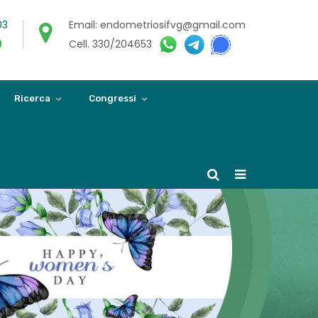
03
Email: endometriosifvg@gmail.com
0
Cell. 330/204653
Ricerca
Congressi