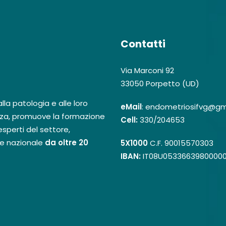
Contatti
Via Marconi 92
33050 Porpetto (UD)
la patologia e alle loro
eMail
: endometriosifvg@gm
za, promuove la formazione
Cell:
330/204653
sperti del settore,
 e nazionale
da oltre 20
5X1000
C.F. 90015570303
IBAN:
IT08U0533663980000