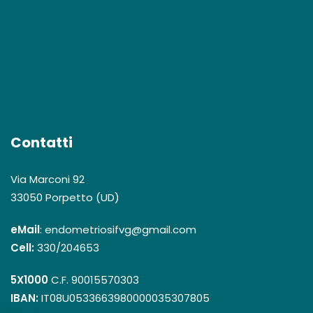
Contatti
Via Marconi 92
33050 Porpetto (UD)
eMail
: endometriosifvg@gmail.com
Cell:
330/204653
5X1000
C.F. 90015570303
IBAN:
IT08U0533663980000035307805