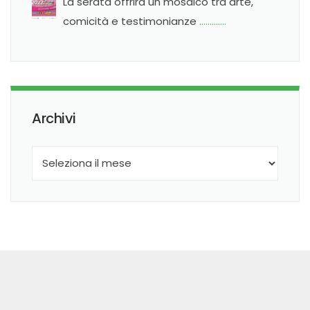
La serata offrirà un mosaico tra arte,
comicità e testimonianze
………….
Archivi