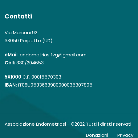
Contatti
Via Marconi 92
33050 Porpetto (UD)
eMail
: endometriosifvg@gmail.com
Cell:
330/204653
5X1000
C.F. 90015570303
IBAN:
IT08U0533663980000035307805
Associazione Endometriosi - ©2022 Tutti i diritti riservati
Donazioni
Privacy