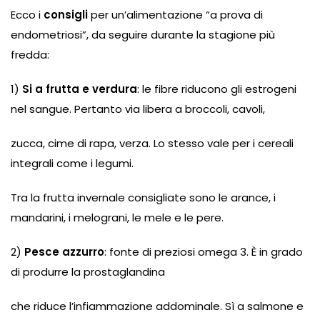
Ecco i
consigli
per un’alimentazione “a prova di
endometriosi”, da seguire durante la stagione più
fredda:
1)
Si a frutta e verdura
: le fibre riducono gli estrogeni
nel sangue. Pertanto via libera a broccoli, cavoli,
zucca, cime di rapa, verza. Lo stesso vale per i cereali
integrali come i legumi.
Tra la frutta invernale consigliate sono le arance, i
mandarini, i melograni, le mele e le pere.
2)
Pesce
azzurro
: fonte di preziosi omega 3. È in grado
di produrre la prostaglandina
che riduce l’infiammazione addominale. Sì a salmone e