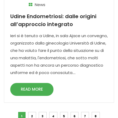
News
Udine Endometriosi: dalle origini
all’approccio integrato
Ieri si è tenuto a Udine, in sala Ajace un convegno,
organizzato dalla ginecologia Università di Udine,
che ha voluto fare il punto della situazione su di
una malattia, l'endometriosi, che sotto molti
aspetti non ha ancora un percorso diagnostico
uniforme ed è poco conosciuta....
READ MORE
1
2
3
4
5
6
7
8