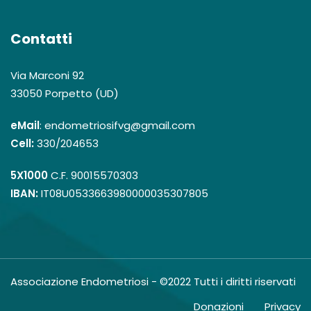
Contatti
Via Marconi 92
33050 Porpetto (UD)
eMail
: endometriosifvg@gmail.com
Cell:
330/204653
5X1000
C.F. 90015570303
IBAN:
IT08U0533663980000035307805
Associazione Endometriosi - ©2022 Tutti i diritti riservati
Donazioni
Privacy